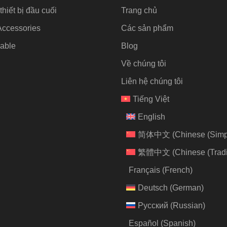
thiết bị đầu cuối
Trang chủ
Accessories
Các sản phẩm
able
Blog
Về chúng tôi
Liên hệ chúng tôi
Tiếng Việt
English
简体中文
(
Chinese (Simpl
繁體中文
(
Chinese (Tradi
Français
(
French
)
Deutsch
(
German
)
Русский
(
Russian
)
Español
(
Spanish
)