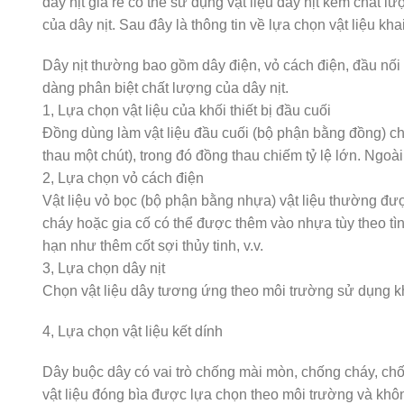
dây nịt giá rẻ có thể sử dụng vật liệu dây nịt kém chất 
của dây nịt. Sau đây là thông tin về lựa chọn vật liệu khai
Dây nịt thường bao gồm dây điện, vỏ cách điện, đầu nối d
dàng phân biệt chất lượng của dây nịt.
1, Lựa chọn vật liệu của khối thiết bị đầu cuối
Đồng dùng làm vật liệu đầu cuối (bộ phận bằng đồng) c
thau một chút), trong đó đồng thau chiếm tỷ lệ lớn. Ngo
2, Lựa chọn vỏ cách điện
Vật liệu vỏ bọc (bộ phận bằng nhựa) vật liệu thường đư
cháy hoặc gia cố có thể được thêm vào nhựa tùy theo t
hạn như thêm cốt sợi thủy tinh, v.v.
3, Lựa chọn dây nịt
Chọn vật liệu dây tương ứng theo môi trường sử dụng k
4, Lựa chọn vật liệu kết dính
Dây buộc dây có vai trò chống mài mòn, chống cháy, chố
vật liệu đóng bìa được lựa chọn theo môi trường và khô