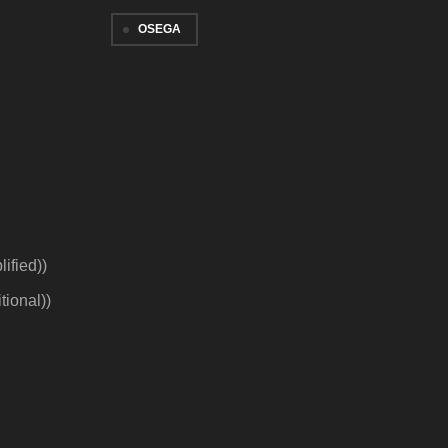
OSEGA
ified)
)
tional)
)