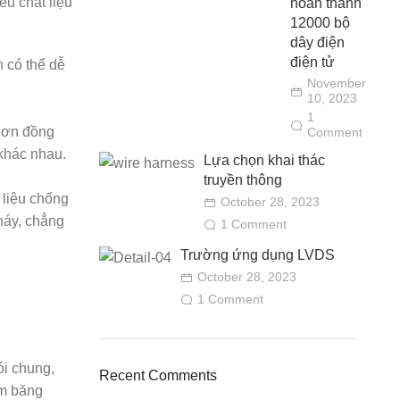
ểu chất liệu
hoàn thành
12000 bộ
dây điện
điện tử
n có thể dễ
November
10, 2023
1
 hơn đồng
Comment
 khác nhau.
Lựa chọn khai thác
truyền thông
 liệu chống
October 28, 2023
háy, chẳng
1 Comment
Trường ứng dụng LVDS
October 28, 2023
1 Comment
ói chung,
Recent Comments
ồm băng