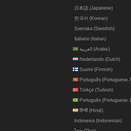
日本語
(
Japanese
)
한국어
(
Korean
)
Svenska
(
Swedish
)
Italiano
(
Italian
)
العربية
(
Arabic
)
Nederlands
(
Dutch
)
Suomi
(
Finnish
)
Português
(
Portuguese, 
Türkçe
(
Turkish
)
Português
(
Portuguese, 
हिन्दी
(
Hindi
)
Indonesia
(
Indonesian
)
ไทย
(
Thai
)