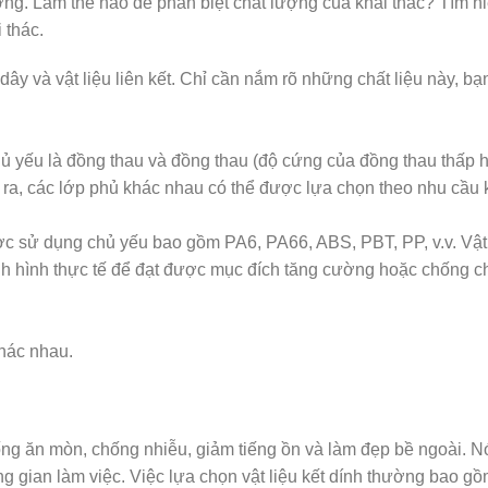
lượng. Làm thế nào để phân biệt chất lượng của khai thác? Tìm hi
 thác.
ây và vật liệu liên kết. Chỉ cần nắm rõ những chất liệu này, bạ
hủ yếu là đồng thau và đồng thau (độ cứng của đồng thau thấp
ài ra, các lớp phủ khác nhau có thể được lựa chọn theo nhu cầu
ợc sử dụng chủ yếu bao gồm PA6, PA66, ABS, PBT, PP, v.v. Vật
ình hình thực tế để đạt được mục đích tăng cường hoặc chống c
hác nhau.
ng ăn mòn, chống nhiễu, giảm tiếng ồn và làm đẹp bề ngoài. N
ng gian làm việc. Việc lựa chọn vật liệu kết dính thường bao g