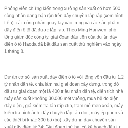
Phóng viên chứng kiến ​​trong xưởng sản xuất có hơn 500
công nhân đang bận rộn trên dây chuyền lắp ráp (xem hình
trên), các công nhân quay tay vào trong và các sản phẩm
dây điện ô tô đã được lắp ráp. Theo Ming Hanwen, phó
tổng giám đốc công ty, giai đoạn đầu tiên của dự án dây
điện ô tô Haoda đã bắt đầu sản xuất thử nghiệm vào ngày
1 tháng 8.
Dự án cơ sở sản xuất dây điện ô tô với tổng vốn đầu tư 1,2
tỷ nhân dân tệ, chia làm hai giai đoạn xây dựng, trong đó
đầu tư giai đoạn một là 400 triệu nhân dân tệ, diện tích nhà
máy sản xuất khoảng 30.000 mét vuông, mua bệ đo điện
dây điện , giá kiểm tra lắp ráp clip, trạm mô-men xoắn, máy
kiểm tra hình ảnh, dây chuyền lắp ráp dọc, máy ép phun và
các thiết bị khác 300 bộ (bộ), xây dựng dây chuyền sản
xuất dây điện tử 34; Giai đoạn thứ hai có kế hoạch đầu tư