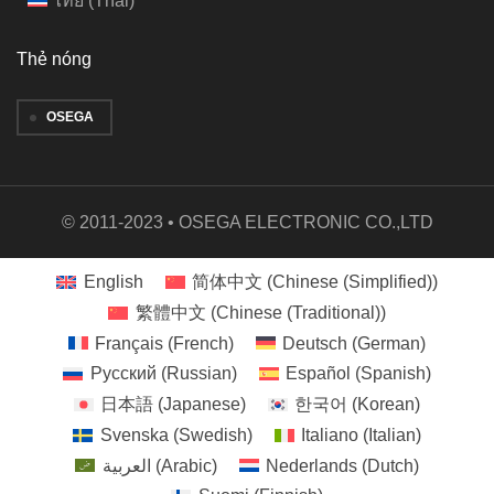
ไทย
(
Thai
)
Thẻ nóng
OSEGA
© 2011-2023 • OSEGA ELECTRONIC CO.,LTD
English
简体中文
(
Chinese (Simplified)
)
繁體中文
(
Chinese (Traditional)
)
Français
(
French
)
Deutsch
(
German
)
Русский
(
Russian
)
Español
(
Spanish
)
日本語
(
Japanese
)
한국어
(
Korean
)
Svenska
(
Swedish
)
Italiano
(
Italian
)
العربية
(
Arabic
)
Nederlands
(
Dutch
)