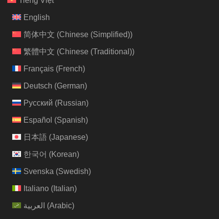
Tiếng Việt
English
简体中文
(
Chinese (Simplified)
)
繁體中文
(
Chinese (Traditional)
)
Français
(
French
)
Deutsch
(
German
)
Русский
(
Russian
)
Español
(
Spanish
)
日本語
(
Japanese
)
한국어
(
Korean
)
Svenska
(
Swedish
)
Italiano
(
Italian
)
العربية
(
Arabic
)