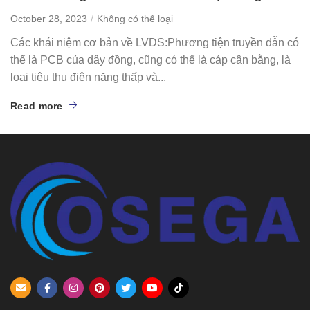
October 28, 2023
Không có thể loại
Các khái niệm cơ bản về LVDS:Phương tiện truyền dẫn có
thể là PCB của dây đồng, cũng có thể là cáp cân bằng, là
loại tiêu thụ điện năng thấp và...
Read more