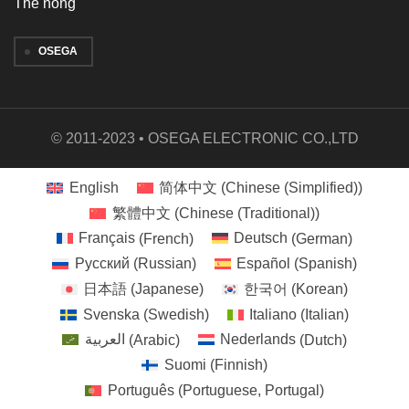
Thẻ nóng
OSEGA
© 2011-2023 • OSEGA ELECTRONIC CO.,LTD
English
简体中文
(
Chinese (Simplified)
)
繁體中文
(
Chinese (Traditional)
)
Français
(
French
)
Deutsch
(
German
)
Русский
(
Russian
)
Español
(
Spanish
)
日本語
(
Japanese
)
한국어
(
Korean
)
Svenska
(
Swedish
)
Italiano
(
Italian
)
العربية
(
Arabic
)
Nederlands
(
Dutch
)
Suomi
(
Finnish
)
Português
(
Portuguese, Portugal
)