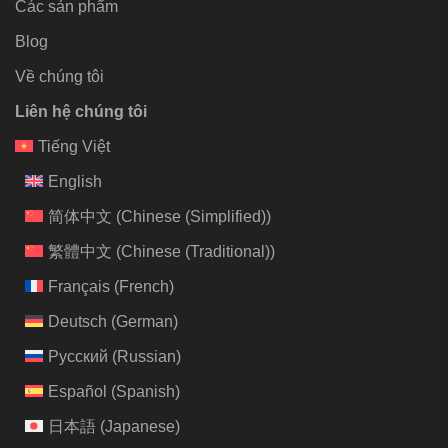
Các sản phẩm
Blog
Về chúng tôi
Liên hệ chúng tôi
Tiếng Việt
English
简体中文
(
Chinese (Simplified)
)
繁體中文
(
Chinese (Traditional)
)
Français
(
French
)
Deutsch
(
German
)
Русский
(
Russian
)
Español
(
Spanish
)
日本語
(
Japanese
)