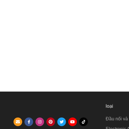
loại
Đầu nối và 
Electronic 