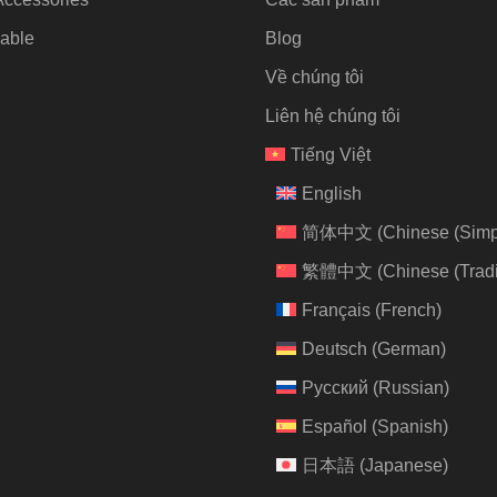
able
Blog
Về chúng tôi
Liên hệ chúng tôi
Tiếng Việt
English
简体中文
(
Chinese (Simpl
繁體中文
(
Chinese (Tradi
Français
(
French
)
Deutsch
(
German
)
Русский
(
Russian
)
Español
(
Spanish
)
日本語
(
Japanese
)