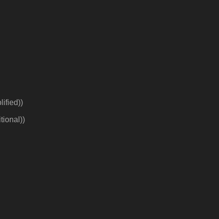
ified)
)
tional)
)