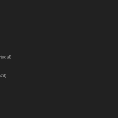
rtugal
)
zil
)