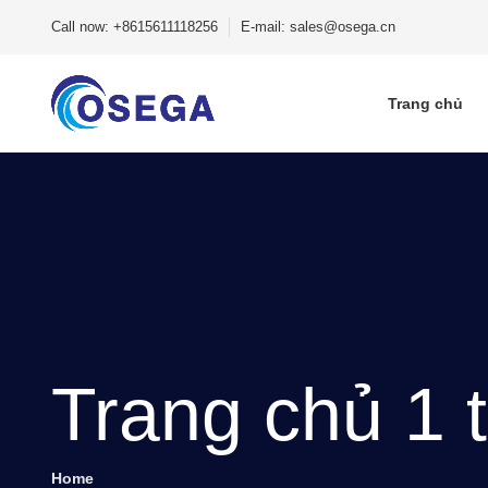
Call now: +8615611118256
E-mail: sales@osega.cn
Trang chủ
Trang chủ 1 
Home