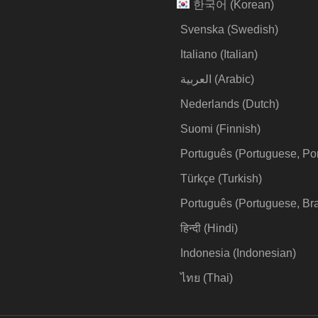
한국어
(
Korean
)
Svenska
(
Swedish
)
Italiano
(
Italian
)
العربية
(
Arabic
)
Nederlands
(
Dutch
)
Suomi
(
Finnish
)
Português
(
Portuguese, Po
Türkçe
(
Turkish
)
Português
(
Portuguese, Bra
हिन्दी
(
Hindi
)
Indonesia
(
Indonesian
)
ไทย
(
Thai
)