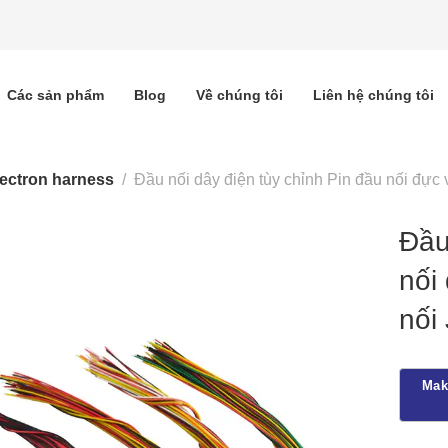
Các sản phẩm
Blog
Về chúng tôi
Liên hệ chúng tôi
lectron harness
Đầu nối dây điện tùy chỉnh Pin đầu nối đực
Đầu
nối 
nối