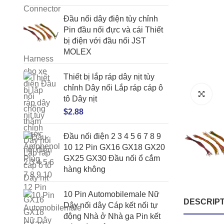
Đầu nối dây điện tùy chỉnh
Pin đầu nối đực và cái Thiết
bị điện với đầu nối JST
MOLEX
Thiết bị lắp ráp dây nịt tùy
chỉnh Dây nối Lắp ráp cáp ô
tô Dây nịt
$
2.88
Đầu nối điện 2 3 4 5 6 7 8 9
10 12 Pin GX16 GX18 GX20
GX25 GX30 Đầu nối ổ cắm
hàng không
10 Pin Automobilemale Nữ
DESCRIPT
Dây nối dây Cáp kết nối tự
động Nhà ở Nhà ga Pin kết