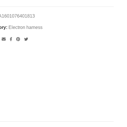
A1601076401813
ory:
Electron harness
: