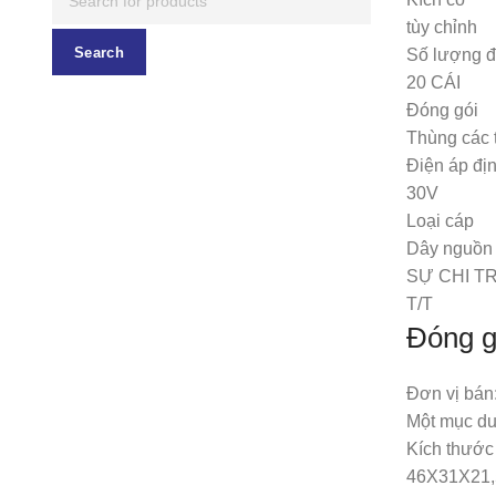
tùy chỉnh
Search
Số lượng đặ
20 CÁI
Đóng gói
Thùng các 
Điện áp đị
30V
Loại cáp
Dây nguồn
SỰ CHI T
T/T
Đóng g
Đơn vị bán
Một mục du
Kích thước
46X31X21