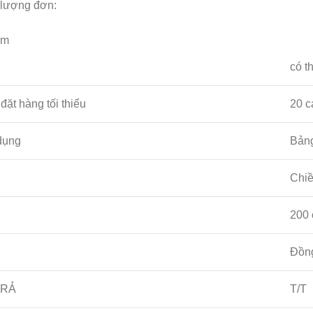
 lượng đơn:
êm
có t
đặt hàng tối thiểu
20 c
dụng
Bản
Chiề
200 
Đồn
TRẢ
T/T