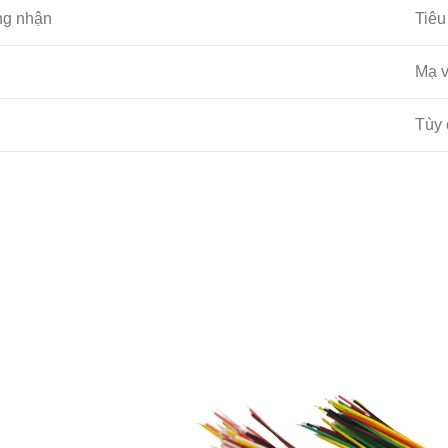
ng nhận
Tiê
Mạ v
Tùy