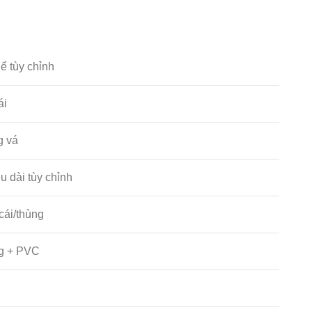
hể tùy chỉnh
ái
g vá
u dài tùy chỉnh
cái/thùng
g + PVC