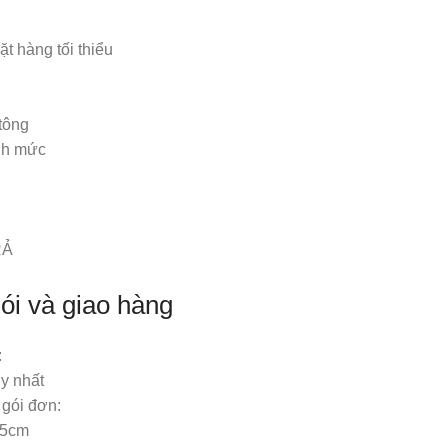
t hàng tối thiểu
tông
nh mức
RẢ
ói và giao hàng
:
y nhất
 gói đơn:
,5cm