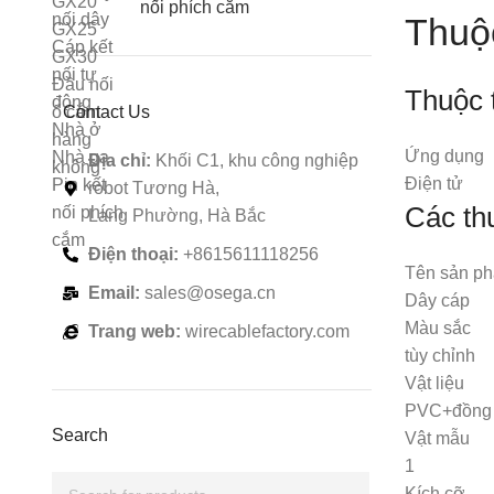
nối phích cắm
Thuộc
Thuộc 
Contact Us
Ứng dụng
Địa chỉ:
Khối C1, khu công nghiệp
Điện tử
robot Tương Hà,
Các th
Lang Phường, Hà Bắc
Điện thoại:
+8615611118256
Tên sản p
Email:
sales@osega.cn
Dây cáp
Màu sắc
Trang web:
wirecablefactory.com
tùy chỉnh
Vật liệu
PVC+đồng
Search
Vật mẫu
1
Kích cỡ