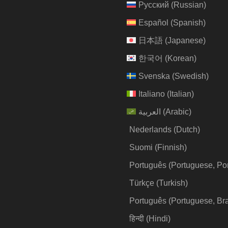
Русский
(
Russian
)
Español
(
Spanish
)
日本語
(
Japanese
)
한국어
(
Korean
)
Svenska
(
Swedish
)
Italiano
(
Italian
)
العربية
(
Arabic
)
Nederlands
(
Dutch
)
Suomi
(
Finnish
)
Português
(
Portuguese, Po
Türkçe
(
Turkish
)
Português
(
Portuguese, Bra
हिन्दी
(
Hindi
)