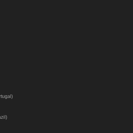
rtugal
)
zil
)