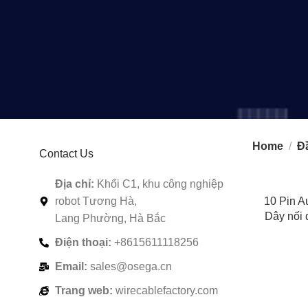
Home
Đầ
Contact Us
Địa chỉ:
Khối C1, khu công nghiệp
robot Tương Hà,
10 Pin A
Dây nối 
Lang Phường, Hà Bắc
động Nhà
Điện thoại:
+8615611118256
nố
Email:
sales@osega.cn
Trang web:
wirecablefactory.com