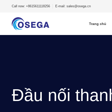
Call now: +8615611118256
E-mail: sales@osega.cn
Trang chủ
Đầu nối than