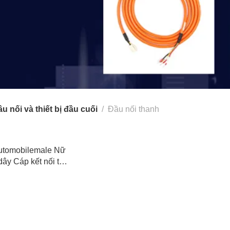
u nối và thiết bị đầu cuối
Đầu nối thanh
utomobilemale Nữ
dây Cáp kết nối tự
 ở Nhà ga Pin kết
i phích cắm