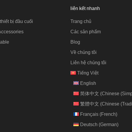
liên kết nhanh
thiết bị đầu cuối
Trang chủ
Accessories
Các sản phẩm
able
Blog
Về chúng tôi
Liên hệ chúng tôi
Tiếng Việt
English
简体中文
(
Chinese (Simpl
繁體中文
(
Chinese (Tradi
Français
(
French
)
Deutsch
(
German
)